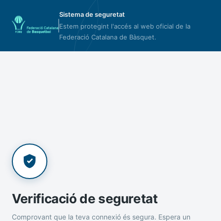
Sistema de seguretat
Estem protegint l'accés al web oficial de la
Federació Catalana de Bàsquet.
Verificació de seguretat
Comprovant que la teva connexió és segura. Espera un