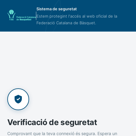
Sistema de seguretat
Estem protegint l'accés al web oficial de la
Federació Catalana de Bàsquet.
Verificació de seguretat
Comprovant que la teva connexió és segura. Espera un