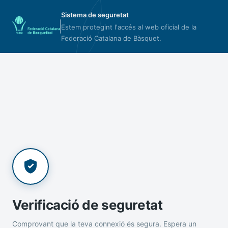
Sistema de seguretat
Estem protegint l'accés al web oficial de la
Federació Catalana de Bàsquet.
Verificació de seguretat
Comprovant que la teva connexió és segura. Espera un