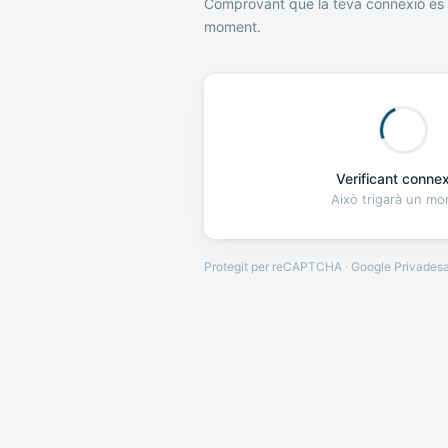
Comprovant que la teva connexió és 
moment.
Verificant connexi
Això trigarà un m
Protegit per reCAPTCHA · Google
Privades