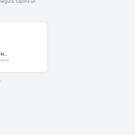
segura. Espera un
ó...
oment
a