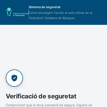
Sistema de seguretat
Estem protegint l'accés al web oficial de la
Federació Catalana de Bàsquet.
Verificació de seguretat
Comprovant que la teva connexió és segura. Espera un