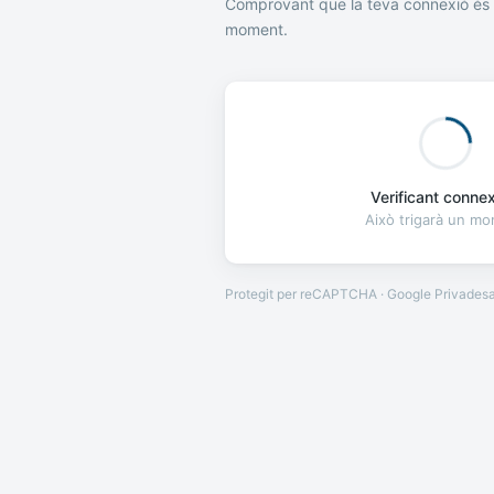
Comprovant que la teva connexió és 
moment.
Verificant connexi
Això trigarà un m
Protegit per reCAPTCHA · Google
Privades