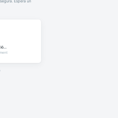
segura. Espera un
ó...
oment
a