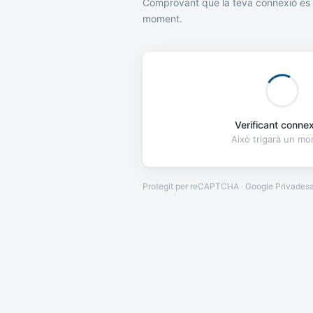
Comprovant que la teva connexió és 
moment.
Verificant connexi
Això trigarà un m
Protegit per reCAPTCHA · Google
Privades