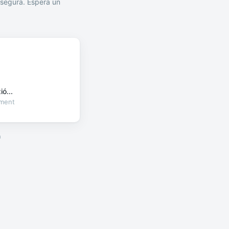
segura. Espera un
ó...
oment
a