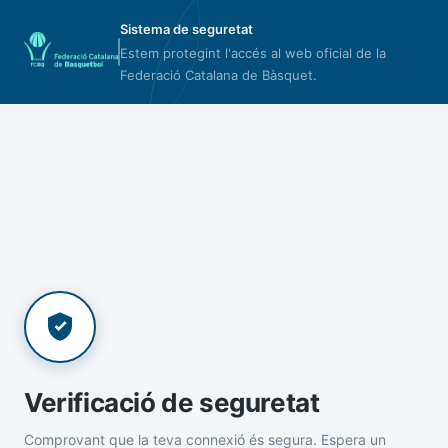
Sistema de seguretat
Estem protegint l'accés al web oficial de la
Federació Catalana de Bàsquet.
Verificació de seguretat
Comprovant que la teva connexió és segura. Espera un