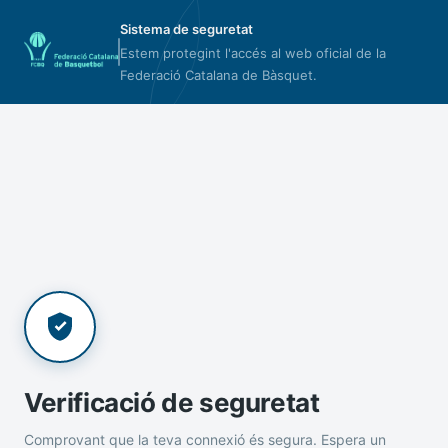
Sistema de seguretat
Estem protegint l'accés al web oficial de la
Federació Catalana de Bàsquet.
Verificació de seguretat
Comprovant que la teva connexió és segura. Espera un