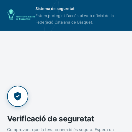
Sistema de seguretat
Estem protegint l'accés al web oficial de la
Federació Catalana de Bàsquet.
Verificació de seguretat
Comprovant que la teva connexió és segura. Espera un