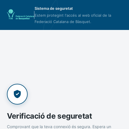
Sistema de seguretat
Estem protegint l'accés al web oficial de la
Federació Catalana de Bàsquet.
Verificació de seguretat
Comprovant que la teva connexió és segura. Espera un