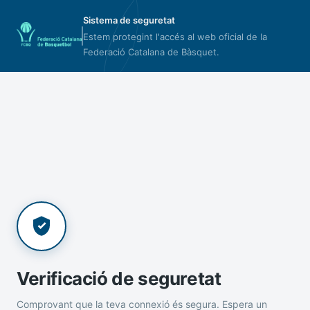
Sistema de seguretat
Estem protegint l'accés al web oficial de la
Federació Catalana de Bàsquet.
Verificació de seguretat
Comprovant que la teva connexió és segura. Espera un