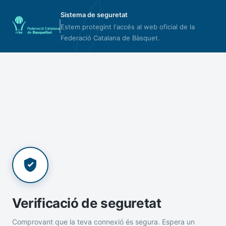
Sistema de seguretat
Estem protegint l'accés al web oficial de la
Federació Catalana de Bàsquet.
Verificació de seguretat
Comprovant que la teva connexió és segura. Espera un