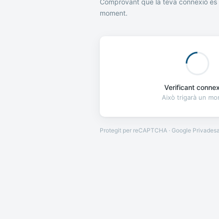
Comprovant que la teva connexió és 
moment.
Verificant connexi
Això trigarà un m
Protegit per reCAPTCHA · Google
Privades