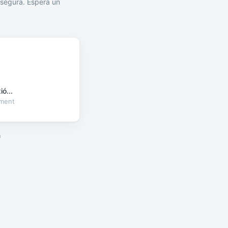
segura. Espera un
ó...
oment
a