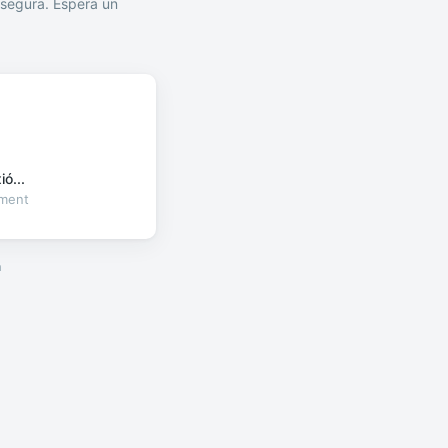
segura. Espera un
ó...
oment
a