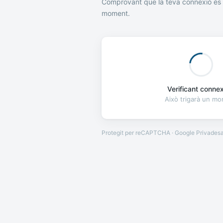
Comprovant que la teva connexió és 
moment.
Verificant connexi
Això trigarà un m
Protegit per reCAPTCHA · Google
Privades