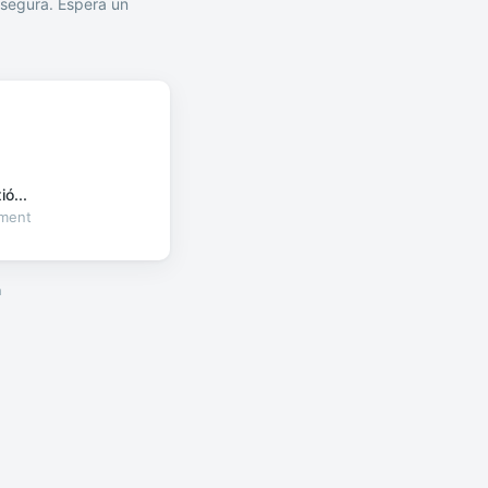
segura. Espera un
ó...
oment
a