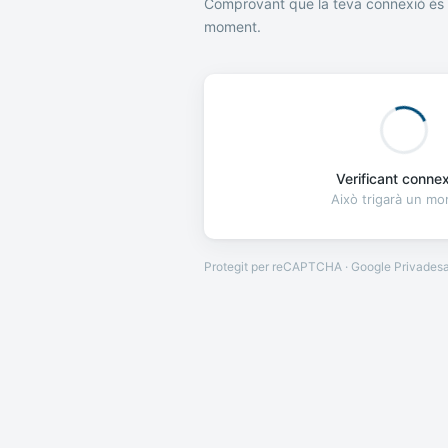
Comprovant que la teva connexió és 
moment.
Verificant connexi
Això trigarà un m
Protegit per reCAPTCHA · Google
Privades