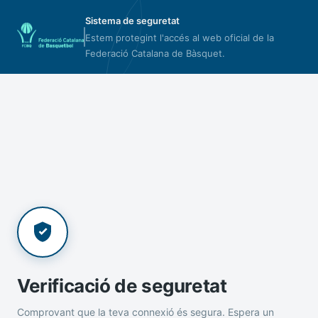
Sistema de seguretat
Estem protegint l'accés al web oficial de la
Federació Catalana de Bàsquet.
Verificació de seguretat
Comprovant que la teva connexió és segura. Espera un