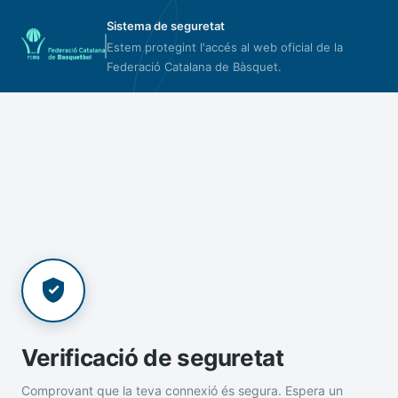
Sistema de seguretat
Estem protegint l'accés al web oficial de la
Federació Catalana de Bàsquet.
Verificació de seguretat
Comprovant que la teva connexió és segura. Espera un