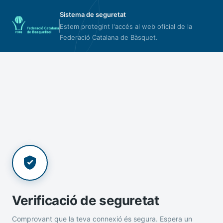
Sistema de seguretat
Estem protegint l'accés al web oficial de la
Federació Catalana de Bàsquet.
Verificació de seguretat
Comprovant que la teva connexió és segura. Espera un