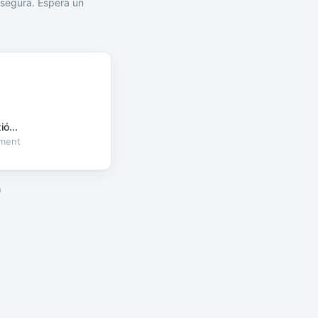
segura. Espera un
ó...
oment
a