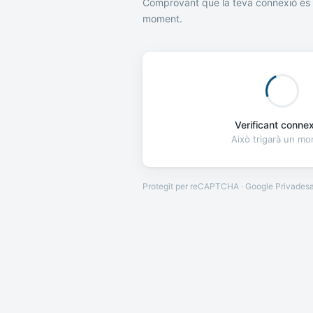
Comprovant que la teva connexió és 
moment.
Verificant connexi
Això trigarà un m
Protegit per reCAPTCHA · Google
Privades