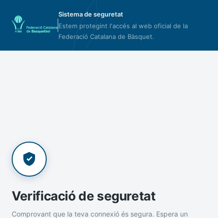
Sistema de seguretat
Estem protegint l'accés al web oficial de la
Federació Catalana de Bàsquet.
Verificació de seguretat
Comprovant que la teva connexió és segura. Espera un