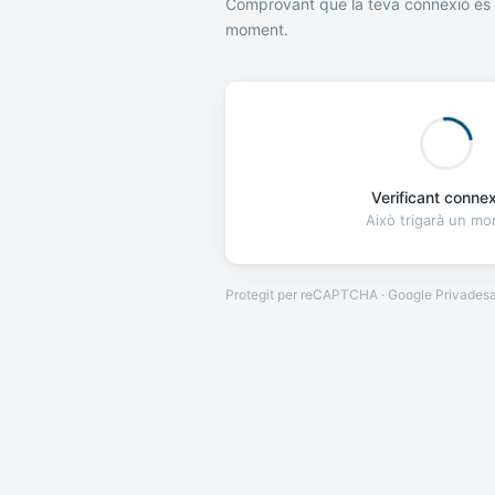
Comprovant que la teva connexió és 
moment.
Verificant connexi
Això trigarà un m
Protegit per reCAPTCHA · Google
Privades