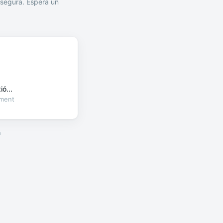
segura. Espera un
ó...
oment
a