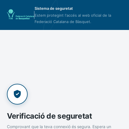
Sistema de seguretat
Estem protegint l'accés al web oficial de la
Federació Catalana de Bàsquet.
Verificació de seguretat
Comprovant que la teva connexió és segura. Espera un