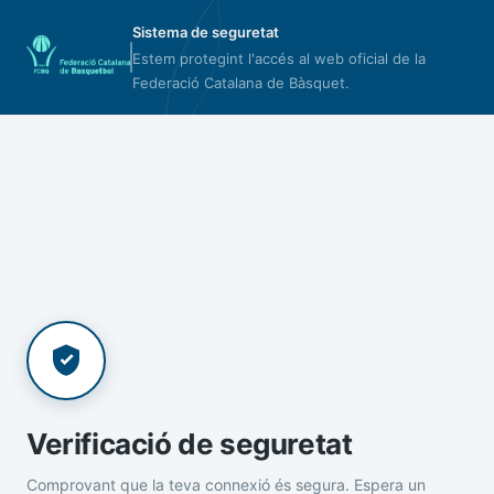
Sistema de seguretat
Estem protegint l'accés al web oficial de la
Federació Catalana de Bàsquet.
Verificació de seguretat
Comprovant que la teva connexió és segura. Espera un