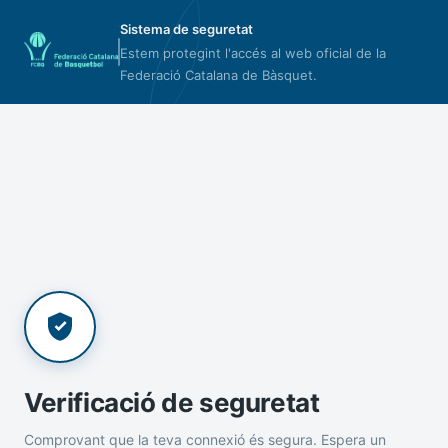
Sistema de seguretat
Estem protegint l'accés al web oficial de la
Federació Catalana de Bàsquet.
Verificació de seguretat
Comprovant que la teva connexió és segura. Espera un