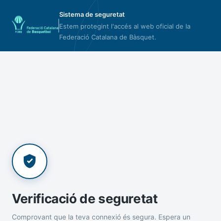
Sistema de seguretat
Estem protegint l'accés al web oficial de la
Federació Catalana de Bàsquet.
Verificació de seguretat
Comprovant que la teva connexió és segura. Espera un