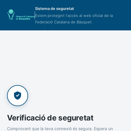
Sistema de seguretat
Estem protegint l'accés al web oficial de la
Federació Catalana de Bàsquet.
Verificació de seguretat
Comprovant que la teva connexió és segura. Espera un