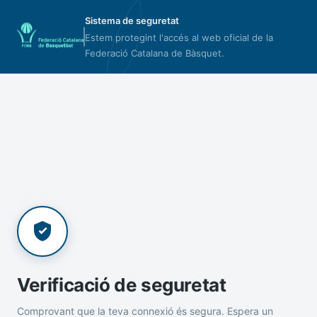
Sistema de seguretat
Estem protegint l'accés al web oficial de la
Federació Catalana de Bàsquet.
Verificació de seguretat
Comprovant que la teva connexió és segura. Espera un