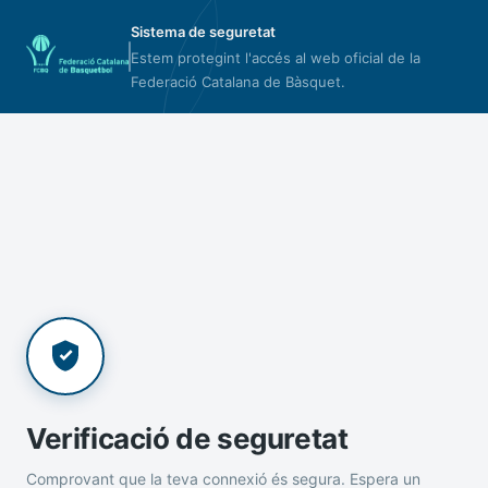
Sistema de seguretat
Estem protegint l'accés al web oficial de la
Federació Catalana de Bàsquet.
Verificació de seguretat
Comprovant que la teva connexió és segura. Espera un