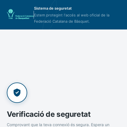
Sistema de seguretat
Estem protegint l'accés al web oficial de la
Federació Catalana de Bàsquet.
Verificació de seguretat
Comprovant que la teva connexió és segura. Espera un