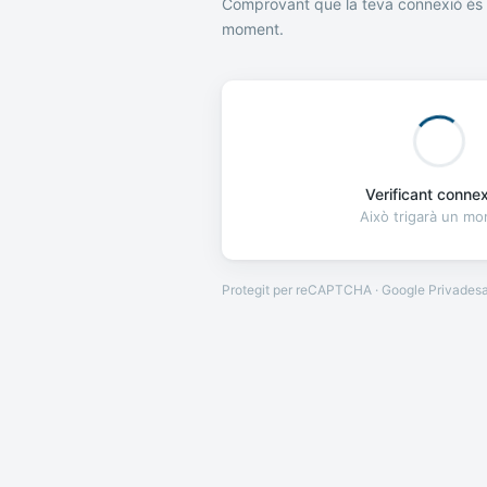
Comprovant que la teva connexió és 
moment.
Verificant connexi
Això trigarà un m
Protegit per reCAPTCHA · Google
Privades