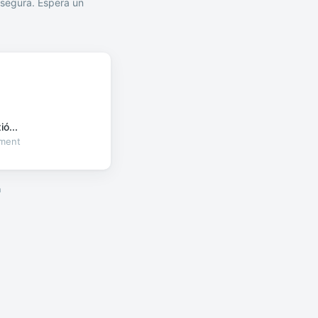
segura. Espera un
ó...
oment
a