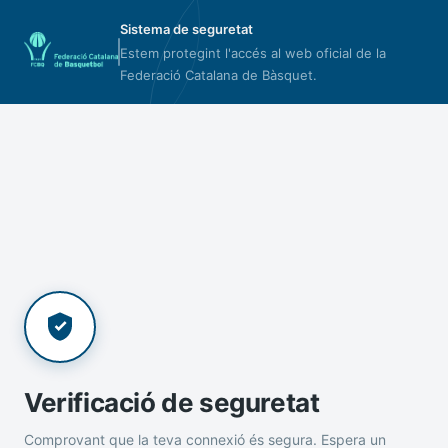
Sistema de seguretat
Estem protegint l'accés al web oficial de la
Federació Catalana de Bàsquet.
Verificació de seguretat
Comprovant que la teva connexió és segura. Espera un