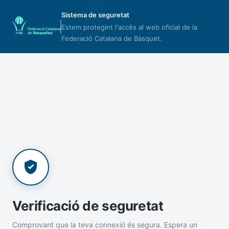
Sistema de seguretat
Estem protegint l'accés al web oficial de la
Federació Catalana de Bàsquet.
Verificació de seguretat
Comprovant que la teva connexió és segura. Espera un