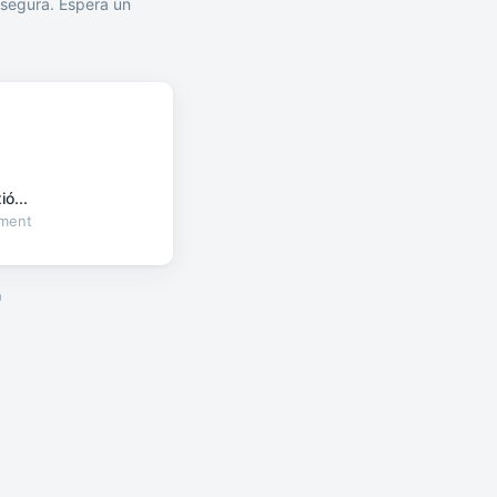
segura. Espera un
ó...
oment
a