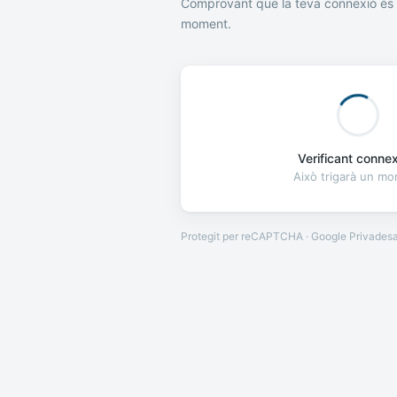
Comprovant que la teva connexió és 
moment.
Verificant connexi
Això trigarà un m
Protegit per reCAPTCHA · Google
Privades