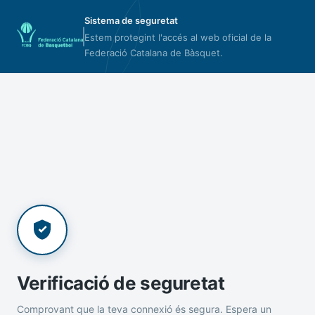
Sistema de seguretat
Estem protegint l'accés al web oficial de la
Federació Catalana de Bàsquet.
Verificació de seguretat
Comprovant que la teva connexió és segura. Espera un