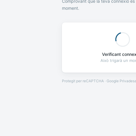
Comprovant que la teva connexió és 
moment.
Verificant connexi
Això trigarà un m
Protegit per reCAPTCHA · Google
Privades