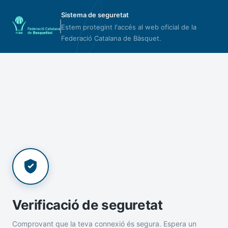
Sistema de seguretat
Estem protegint l'accés al web oficial de la
Federació Catalana de Bàsquet.
Verificació de seguretat
Comprovant que la teva connexió és segura. Espera un