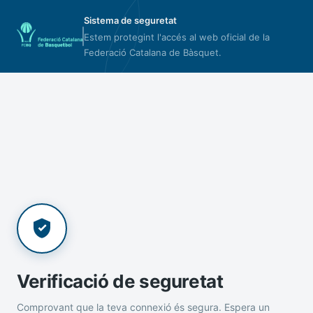
Sistema de seguretat
Estem protegint l'accés al web oficial de la
Federació Catalana de Bàsquet.
Verificació de seguretat
Comprovant que la teva connexió és segura. Espera un