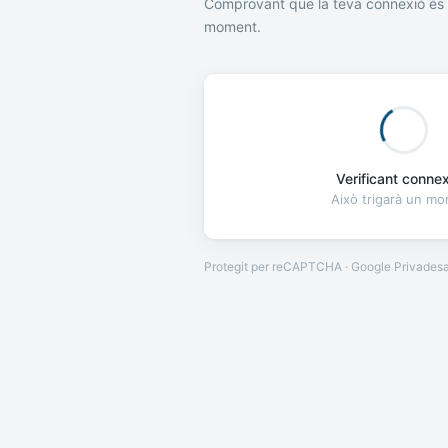
Comprovant que la teva connexió és 
moment.
Verificant connexi
Això trigarà un m
Protegit per reCAPTCHA · Google
Privades