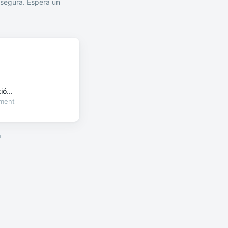
segura. Espera un
ó...
oment
a