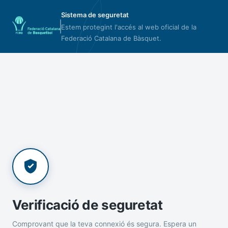
Sistema de seguretat
Estem protegint l'accés al web oficial de la
Federació Catalana de Bàsquet.
Verificació de seguretat
Comprovant que la teva connexió és segura. Espera un