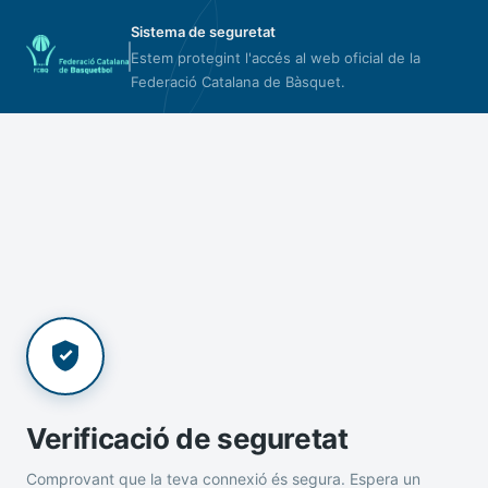
Sistema de seguretat
Estem protegint l'accés al web oficial de la
Federació Catalana de Bàsquet.
Verificació de seguretat
Comprovant que la teva connexió és segura. Espera un