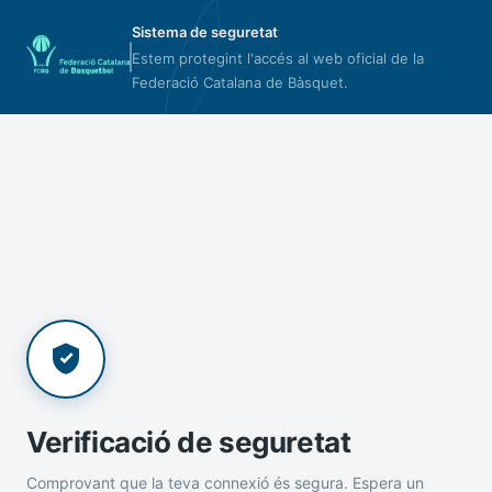
Sistema de seguretat
Estem protegint l'accés al web oficial de la
Federació Catalana de Bàsquet.
Verificació de seguretat
Comprovant que la teva connexió és segura. Espera un