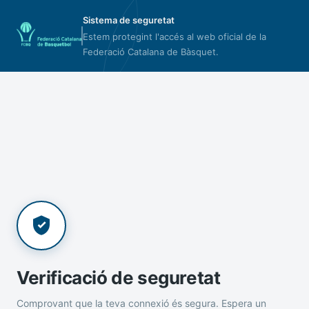
Sistema de seguretat
Estem protegint l'accés al web oficial de la
Federació Catalana de Bàsquet.
Verificació de seguretat
Comprovant que la teva connexió és segura. Espera un