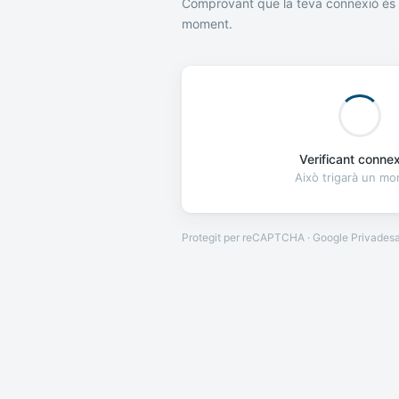
Comprovant que la teva connexió és 
moment.
Verificant connexi
Això trigarà un m
Protegit per reCAPTCHA · Google
Privades