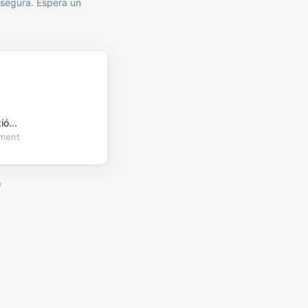
segura. Espera un
ó...
oment
a