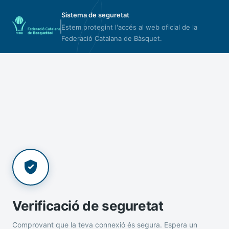
Sistema de seguretat
Estem protegint l'accés al web oficial de la
Federació Catalana de Bàsquet.
Verificació de seguretat
Comprovant que la teva connexió és segura. Espera un