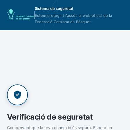
Sistema de seguretat
Estem protegint l'accés al web oficial de la
Federació Catalana de Bàsquet.
Verificació de seguretat
Comprovant que la teva connexió és segura. Espera un