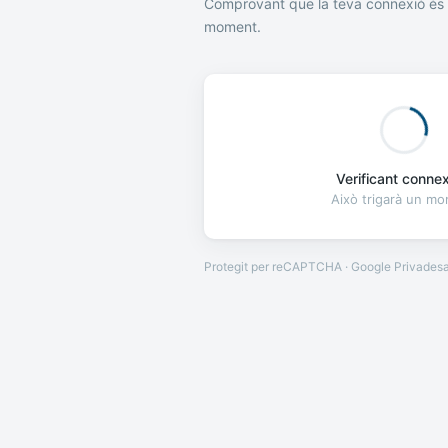
Comprovant que la teva connexió és 
moment.
Verificant connexi
Això trigarà un m
Protegit per reCAPTCHA · Google
Privades