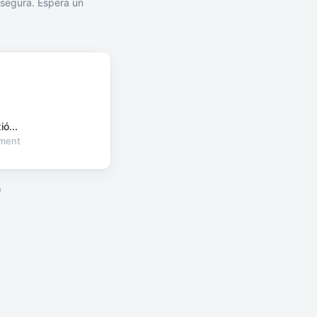
segura. Espera un
ó...
oment
a