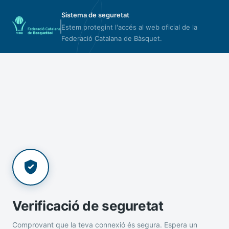
Sistema de seguretat
Estem protegint l'accés al web oficial de la
Federació Catalana de Bàsquet.
Verificació de seguretat
Comprovant que la teva connexió és segura. Espera un