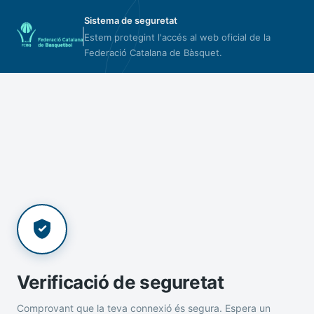
Sistema de seguretat
Estem protegint l'accés al web oficial de la
Federació Catalana de Bàsquet.
Verificació de seguretat
Comprovant que la teva connexió és segura. Espera un