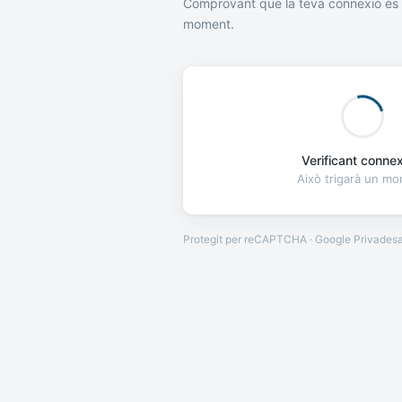
Comprovant que la teva connexió és 
moment.
Verificant connexi
Això trigarà un m
Protegit per reCAPTCHA · Google
Privades