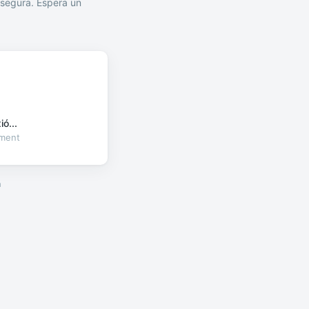
segura. Espera un
ó...
oment
a